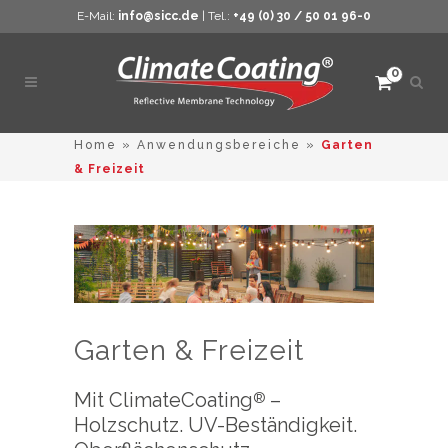
E-Mail:
info@sicc.de
| Tel.:
+49 (0) 30 / 50 01 96-0
0
Such
öffne
Home
»
Anwendungsbereiche
»
Garten
& Freizeit
Garten & Freizeit
Mit ClimateCoating
–
®
Holzschutz. UV-Beständigkeit.