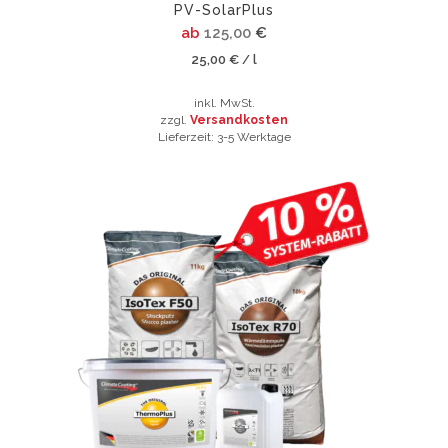
PV-SolarPlus
ab
125,00
€
25,00
€
l
/
inkl. MwSt.
zzgl.
Versandkosten
Lieferzeit:
3-5 Werktage
Dieses
Produkt
Dieses
weist
Produkt
mehrere
weist
Varianten
mehrere
auf.
Varianten
Die
auf.
Optionen
Die
können
Optionen
auf
können
der
auf
Produktseite
der
gewählt
Produktsei