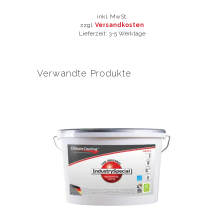
inkl. MwSt.
zzgl.
Versandkosten
Lieferzeit:
3-5 Werktage
Dieses
Produkt
weist
Verwandte Produkte
mehrere
Varianten
auf.
Die
Optionen
können
auf
der
Produktseite
gewählt
werden