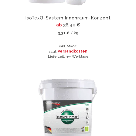
werden
gewählt
werden
IsoTex®-System Innenraum-Konzept
ab
36,40
€
3,31
€
kg
/
inkl. MwSt.
zzgl.
Versandkosten
Lieferzeit:
3-5 Werktage
Dieses
Produkt
Dieses
weist
Produkt
mehrere
weist
Varianten
mehrere
auf.
Varianten
Die
auf.
Optionen
Die
können
Optionen
auf
können
der
auf