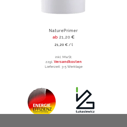
Produktseite
der
gewählt
Produktsei
werden
gewählt
werden
NaturePrimer
ab
21,20
€
21,20
€
l
/
inkl. MwSt.
zzgl.
Versandkosten
Lieferzeit:
3-5 Werktage
Dieses
Produkt
weist
mehrere
Varianten
auf.
Die
Optionen
können