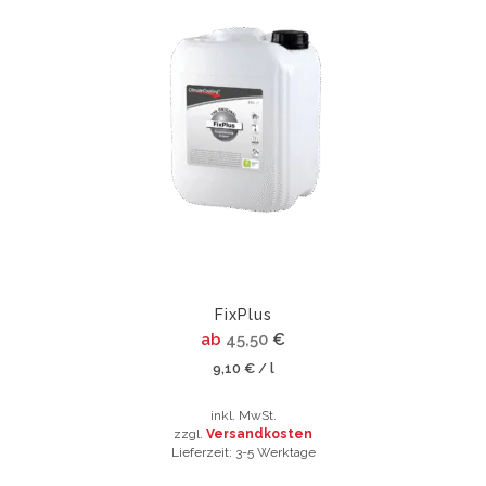
weist
mehrere
Varianten
auf.
Die
Optionen
können
auf
der
Produktsei
gewählt
werden
FixPlus
ab
45,50
€
9,10
€
l
/
inkl. MwSt.
zzgl.
Versandkosten
Lieferzeit:
3-5 Werktage
Dieses