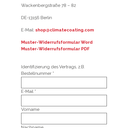
Wackenbergstraße 78 – 82
DE-13156 Berlin
E-Mail:
shop@climatecoating.com
Muster-Widerrufsformular Word
Muster-Widerrufsformular PDF
Identifizierung des Vertrags, z.B.
Bestellnummer
*
E-Mail
*
E-
Vorname
Mail
(wiederholen)
*
Nachname