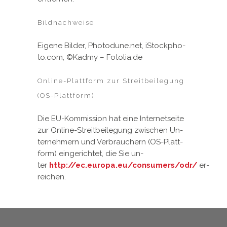
Bildnachweise
Ei­ge­ne Bil­der, Pho­tod­u­ne.net, iStock­pho­
to.com, ©Kad­my – Fo­to­lia.de
Online-Plattform zur Streitbeilegung
(OS-Plattform)
Die EU-Kom­mis­si­on hat ei­ne In­ter­net­sei­te
zur On­line-Streit­bei­le­gung zwi­schen Un­
ter­neh­mern und Ver­brau­chern (OS-Platt­
form) ein­ge­rich­tet, die Sie un­
ter
http://ec.europa.eu/consumers/odr/
er­
rei­chen.