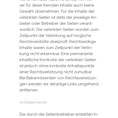
wir für die­se frem­den In­hal­te auch kei­ne
Ge­währ über­neh­men. Für die In­hal­te der
ver­link­ten Sei­ten ist stets der je­wei­li­ge An­
bie­ter oder Be­trei­ber der Sei­ten ver­ant­
wort­lich. Die ver­link­ten Sei­ten wur­den zum
Zeit­punkt der Ver­lin­kung auf mög­li­che
Rechts­ver­stö­ße über­prüft. Rechts­wid­ri­ge
In­hal­te wa­ren zum Zeit­punkt der Ver­lin­
kung nicht er­kenn­bar. Ei­ne per­ma­nen­te
in­halt­li­che Kon­trol­le der ver­link­ten Sei­ten
ist je­doch oh­ne kon­kre­te An­halts­punk­te
ei­ner Rechts­ver­let­zung nicht zu­mut­bar.
Bei Be­kannt­wer­den von Rechts­ver­let­zun­
gen wer­den wir der­ar­ti­ge Links um­ge­hend
ent­fer­nen.
Urheberrecht
Die durch die Sei­ten­be­trei­ber er­stell­ten In­