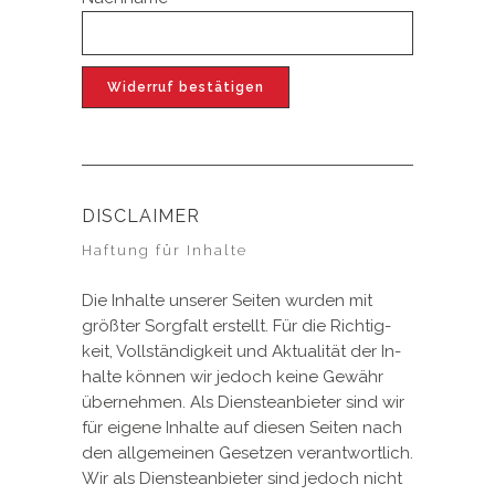
Widerruf bestätigen
DISCLAIMER
Haftung für Inhalte
Die In­hal­te un­se­rer Sei­ten wur­den mit
größ­ter Sorg­falt er­stellt. Für die Rich­tig­
keit, Voll­stän­dig­keit und Ak­tua­li­tät der In­
hal­te kön­nen wir je­doch kei­ne Ge­währ
über­neh­men. Als Diens­te­an­bie­ter sind wir
für ei­ge­ne In­hal­te auf die­sen Sei­ten nach
den all­ge­mei­nen Ge­set­zen ver­ant­wort­lich.
Wir als Diens­te­an­bie­ter sind je­doch nicht