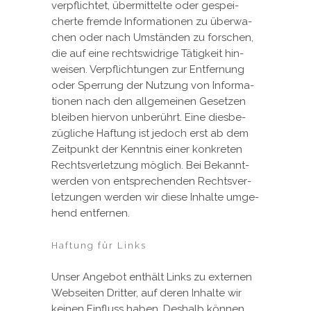
ver­pflich­tet, über­mit­tel­te oder ge­spei­
cher­te frem­de In­for­ma­tio­nen zu über­wa­
chen oder nach Um­stän­den zu for­schen,
die auf ei­ne rechts­wid­ri­ge Tä­tig­keit hin­
wei­sen. Ver­pflich­tun­gen zur Ent­fer­nung
oder Sper­rung der Nut­zung von In­for­ma­
tio­nen nach den all­ge­mei­nen Ge­set­zen
blei­ben hier­von un­be­rührt. Ei­ne dies­be­
züg­li­che Haf­tung ist je­doch erst ab dem
Zeit­punkt der Kennt­nis ei­ner kon­kre­ten
Rechts­ver­let­zung mög­lich. Bei Be­kannt­
wer­den von ent­spre­chen­den Rechts­ver­
let­zun­gen wer­den wir die­se In­hal­te um­ge­
hend ent­fer­nen.
Haftung für Links
Un­ser An­ge­bot ent­hält Links zu ex­ter­nen
Web­sei­ten Drit­ter, auf de­ren In­hal­te wir
kei­nen Ein­fluss ha­ben. Des­halb kön­nen