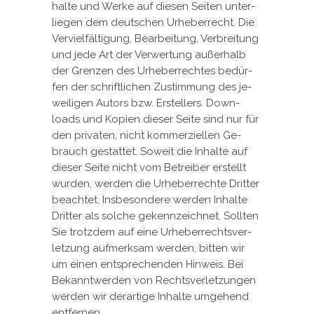
hal­te und Wer­ke auf die­sen Sei­ten un­ter­
lie­gen dem deut­schen Ur­he­ber­recht. Die
Ver­viel­fäl­ti­gung, Be­ar­bei­tung, Ver­brei­tung
und je­de Art der Ver­wer­tung au­ßer­halb
der Gren­zen des Ur­he­ber­rech­tes be­dür­
fen der schrift­li­chen Zu­stim­mung des je­
wei­li­gen Au­tors bzw. Er­stel­lers. Down­
loads und Ko­pi­en die­ser Sei­te sind nur für
den pri­va­ten, nicht kom­mer­zi­el­len Ge­
brauch ge­stat­tet. So­weit die In­hal­te auf
die­ser Sei­te nicht vom Be­trei­ber er­stellt
wur­den, wer­den die Ur­he­ber­rech­te Drit­ter
be­ach­tet. Ins­be­son­de­re wer­den In­hal­te
Drit­ter als sol­che ge­kenn­zeich­net. Soll­ten
Sie trotz­dem auf ei­ne Ur­he­ber­rechts­ver­
let­zung auf­merk­sam wer­den, bit­ten wir
um ei­nen ent­spre­chen­den Hin­weis. Bei
Be­kannt­wer­den von Rechts­ver­let­zun­gen
wer­den wir der­ar­ti­ge In­hal­te um­ge­hend
ent­fer­nen.