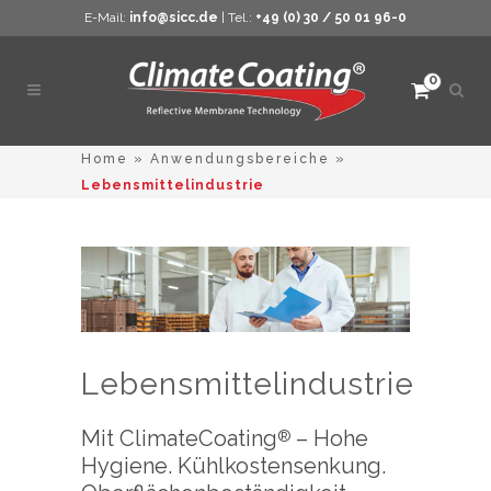
E-Mail:
info@sicc.de
| Tel.:
+49 (0) 30 / 50 01 96-0
0
Such
öffne
Home
»
Anwendungsbereiche
»
Lebensmittelindustrie
Lebensmittelindustrie
Mit ClimateCoating
– Hohe
®
Hygiene. Kühlkostensenkung.