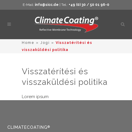
E-Mail:
info@sicc.de
| Tel.:
+49 (0) 30 / 50 01 96-0
Kere
megn
Home
»
Jogi
»
Visszatérítési és
visszaküldési politika
Visszatérítési és
visszaküldési politika
Lorem ipsum
CLIMATECOATING
®