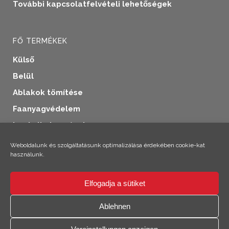
További kapcsolatfelvételi lehetőségek
FŐ TERMÉKEK
Külső
Belül
Ablakok tömítése
Faanyagvédelem
Ipari alkalmazások
További termékek
Weboldalunk és szolgáltatásunk optimalizálása érdekében cookie-kat
használunk.
Elfogadja a sütiket
×
Szia! Climo vagyok!
Ablehnen
© 2026 SICC Coatings GmbH