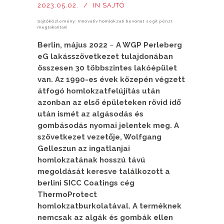
2023.05.02.
IN
SAJTÓ
Sajtóközlemény: Innovatív homlokzati bevonat segít pénzt
megtakarítani
Berlin, május 2022
–
A WGP Perleberg
eG lakásszövetkezet tulajdonában
összesen 30 többszintes lakóépület
van. Az 1990-es évek közepén végzett
átfogó homlokzatfelújítás után
azonban az első épületeken rövid idő
után ismét az algásodás és
gombásodás nyomai jelentek meg. A
szövetkezet vezetője, Wolfgang
Gelleszun az ingatlanjai
homlokzatának hosszú távú
megoldását keresve találkozott a
berlini SICC Coatings cég
ThermoProtect
homlokzatburkolatával. A terméknek
nemcsak az algák és gombák ellen