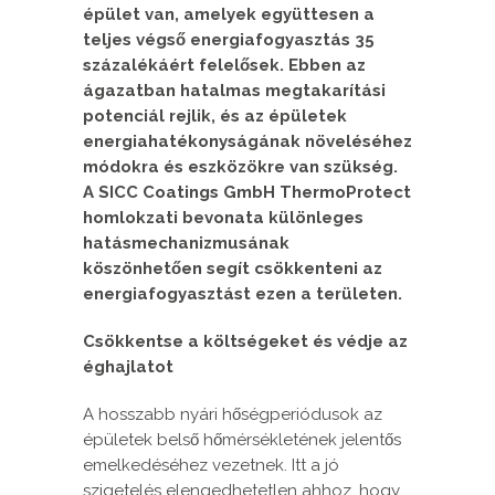
épület van, amelyek együttesen a
teljes végső energiafogyasztás 35
százalékáért felelősek. Ebben az
ágazatban hatalmas megtakarítási
potenciál rejlik, és az épületek
energiahatékonyságának növeléséhez
módokra és eszközökre van szükség.
A SICC Coatings GmbH ThermoProtect
homlokzati bevonata különleges
hatásmechanizmusának
köszönhetően segít csökkenteni az
energiafogyasztást ezen a területen.
Csökkentse a költségeket és védje az
éghajlatot
A hosszabb nyári hőségperiódusok az
épületek belső hőmérsékletének jelentős
emelkedéséhez vezetnek. Itt a jó
szigetelés elengedhetetlen ahhoz, hogy