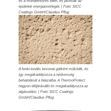
és a mohafertőzés ellen, és javítsák az
épületek energiamérlegét. | Fotó: SICC
Coatings GmbH/Claudius Pflug
A funkcionális bevonat gátként működik, és
így megakadályozza a nedvesség
behatolását a falazatba. A ThermoProtect
nagyon időjárásálló és megakadályozza az
algásodást. | Fotó: SICC Coatings
GmbH/Claudius Pflug