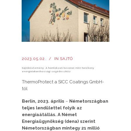
2023.05.02.
IN
SAJTÓ
Sajtóközlemény: A homlokzati bevonat mint hatékony
energiatakarékossági segédeszköz
ThermoProtect a SICC Coatings GmbH-
tól
Berlin, 2023. április
–
Németországban
teljes lendülettel folyik az
energiaátállás. A Német
Energiaügynökség (dena) szerint
Németországban mintegy 21 millió