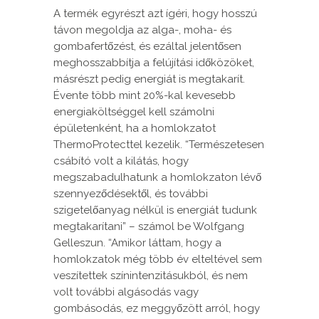
A termék egyrészt azt ígéri, hogy hosszú
távon megoldja az alga-, moha- és
gombafertőzést, és ezáltal jelentősen
meghosszabbítja a felújítási időközöket,
másrészt pedig energiát is megtakarít.
Évente több mint 20%-kal kevesebb
energiaköltséggel kell számolni
épületenként, ha a homlokzatot
ThermoProtecttel kezelik. “Természetesen
csábító volt a kilátás, hogy
megszabadulhatunk a homlokzaton lévő
szennyeződésektől, és további
szigetelőanyag nélkül is energiát tudunk
megtakarítani” – számol be Wolfgang
Gelleszun. “Amikor láttam, hogy a
homlokzatok még több év elteltével sem
veszítettek színintenzitásukból, és nem
volt további algásodás vagy
gombásodás, ez meggyőzött arról, hogy