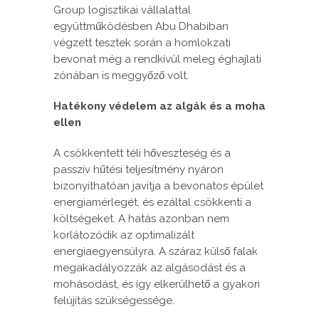
Group logisztikai vállalattal
együttműködésben Abu Dhabiban
végzett tesztek során a homlokzati
bevonat még a rendkívül meleg éghajlati
zónában is meggyőző volt.
Hatékony védelem az algák és a moha
ellen
A csökkentett téli hőveszteség és a
passzív hűtési teljesítmény nyáron
bizonyíthatóan javítja a bevonatos épület
energiamérlegét, és ezáltal csökkenti a
költségeket. A hatás azonban nem
korlátozódik az optimalizált
energiaegyensúlyra. A száraz külső falak
megakadályozzák az algásodást és a
mohásodást, és így elkerülhető a gyakori
felújítás szükségessége.