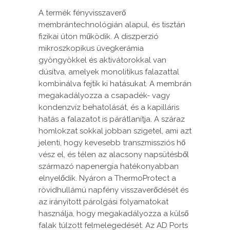
A termék fényvisszaverő
membrántechnológián alapul, és tisztán
fizikai úton működik. A diszperzió
mikroszkopikus üvegkerámia
gyöngyökkel és aktivátorokkal van
dúsítva, amelyek monolitikus falazattal
kombinálva fejtik ki hatásukat. A membrán
megakadályozza a csapadék- vagy
kondenzvíz behatolását, és a kapilláris
hatás a falazatot is párátlanítja. A száraz
homlokzat sokkal jobban szigetel, ami azt
jelenti, hogy kevesebb transzmissziós hő
vész el, és télen az alacsony napsütésből
származó napenergia hatékonyabban
elnyelődik. Nyáron a ThermoProtect a
rövidhullámú napfény visszaverődését és
az irányított párolgási folyamatokat
használja, hogy megakadályozza a külső
falak túlzott felmelegedését. Az AD Ports