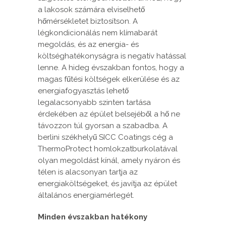
a lakosok számára elviselhető
hőmérsékletet biztosítson. A
légkondicionálás nem klímabarát
megoldás, és az energia- és
költséghatékonyságra is negatív hatással
lenne. A hideg évszakban fontos, hogy a
magas fűtési költségek elkerülése és az
energiafogyasztás lehető
legalacsonyabb szinten tartása
érdekében az épület belsejéből a hő ne
távozzon túl gyorsan a szabadba. A
berlini székhelyű SICC Coatings cég a
ThermoProtect homlokzatburkolatával
olyan megoldást kínál, amely nyáron és
télen is alacsonyan tartja az
energiaköltségeket, és javítja az épület
általános energiamérlegét.
Minden évszakban hatékony