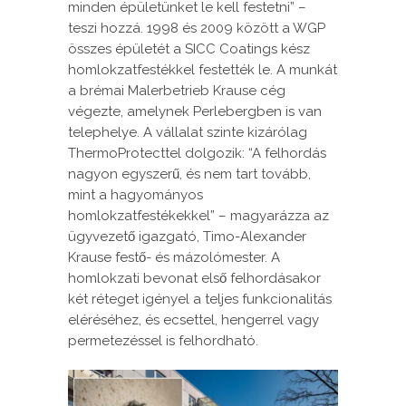
minden épületünket le kell festetni” –
teszi hozzá. 1998 és 2009 között a WGP
összes épületét a SICC Coatings kész
homlokzatfestékkel festették le. A munkát
a brémai Malerbetrieb Krause cég
végezte, amelynek Perlebergben is van
telephelye. A vállalat szinte kizárólag
ThermoProtecttel dolgozik: “A felhordás
nagyon egyszerű, és nem tart tovább,
mint a hagyományos
homlokzatfestékekkel” – magyarázza az
ügyvezető igazgató, Timo-Alexander
Krause festő- és mázolómester. A
homlokzati bevonat első felhordásakor
két réteget igényel a teljes funkcionalitás
eléréséhez, és ecsettel, hengerrel vagy
permetezéssel is felhordható.