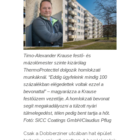
Timo-Alexander Krause festő- és
mázolómester szinte kizárólag
ThermoProtecttel dolgozik homlokzati
munkáknál. “Eddig ügyfeleink mindig 100
százalékban elégedettek voltak ezzel a
bevonattal” – magyarázza a Krause
festőüzem vezetője. A homlokzati bevonat
segít megakadályozni a túlzott nyári
túlmelegedést, télen pedig bent tartja a hőt.
Fotó: SICC Coatings GmbH/Claudius Pflug
Csak a Dobberziner utcában hat épület