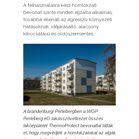
A felhasználásra kész homlokzati
bevonat szinte minden aljzatra alkalmas,
továbbá ellenáll az agresszív környezeti
hatásoknak, időjárásálló, alacsony
kibocsátású és oldószermentes.
A brandenburgi Perlebergben a WGP
Perleberg eG lakásszövetkezet összes
lakóépületét ThermoProtect bevonattal látták
el, hogy megvédjék a homlokzatokat az algák