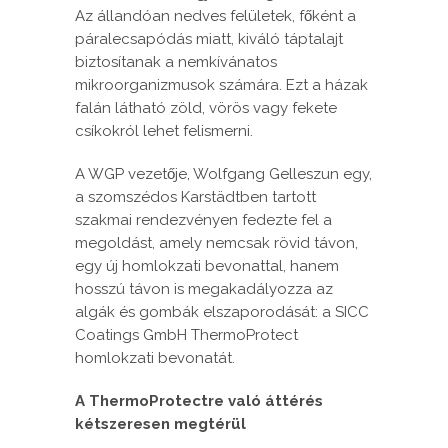
Az állandóan nedves felületek, főként a
páralecsapódás miatt, kiváló táptalajt
biztosítanak a nemkívánatos
mikroorganizmusok számára. Ezt a házak
falán látható zöld, vörös vagy fekete
csíkokról lehet felismerni.
A WGP vezetője, Wolfgang Gelleszun egy,
a szomszédos Karstädtben tartott
szakmai rendezvényen fedezte fel a
megoldást, amely nemcsak rövid távon,
egy új homlokzati bevonattal, hanem
hosszú távon is megakadályozza az
algák és gombák elszaporodását: a SICC
Coatings GmbH ThermoProtect
homlokzati bevonatát.
A ThermoProtectre való áttérés
kétszeresen megtérül