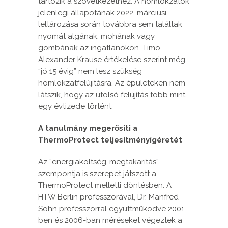
tartozik a szövetkezethez. A homlokzatok
jelenlegi állapotának 2022. márciusi
leltározása során továbbra sem találtak
nyomát algának, mohának vagy
gombának az ingatlanokon. Timo-
Alexander Krause értékelése szerint még
“jó 15 évig” nem lesz szükség
homlokzatfelújításra. Az épületeken nem
látszik, hogy az utolsó felújítás több mint
egy évtizede történt.
A tanulmány megerősíti a
ThermoProtect teljesítményígéretét
Az “energiaköltség-megtakarítás”
szempontja is szerepet játszott a
ThermoProtect melletti döntésben. A
HTW Berlin professzorával, Dr. Manfred
Sohn professzorral együttműködve 2001-
ben és 2006-ban méréseket végeztek a