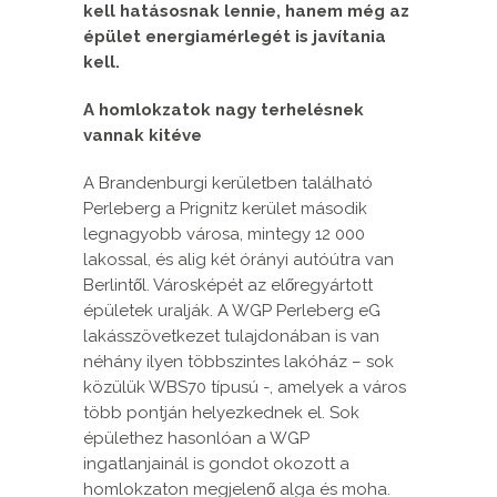
kell hatásosnak lennie, hanem még az
épület energiamérlegét is javítania
kell.
A homlokzatok nagy terhelésnek
vannak kitéve
A Brandenburgi kerületben található
Perleberg a Prignitz kerület második
legnagyobb városa, mintegy 12 000
lakossal, és alig két órányi autóútra van
Berlintől. Városképét az előregyártott
épületek uralják. A WGP Perleberg eG
lakásszövetkezet tulajdonában is van
néhány ilyen többszintes lakóház – sok
közülük WBS70 típusú -, amelyek a város
több pontján helyezkednek el. Sok
épülethez hasonlóan a WGP
ingatlanjainál is gondot okozott a
homlokzaton megjelenő alga és moha.