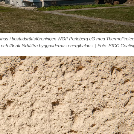
dshus i bostadsrättsföreningen WGP Perleberg eG med ThermoProtect 
ch för att förbättra byggnadernas energibalans. | Foto: SICC Coatin