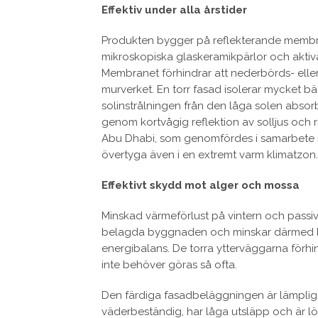
Effektiv under alla årstider
Produkten bygger på reflekterande membran
mikroskopiska glaskeramikpärlor och aktiva
Membranet förhindrar att nederbörds- elle
murverket. En torr fasad isolerar mycket bä
solinstrålningen från den låga solen absor
genom kortvågig reflektion av solljus och r
Abu Dhabi, som genomfördes i samarbete 
övertyga även i en extremt varm klimatzon.
Effektivt skydd mot alger och mossa
Minskad värmeförlust på vintern och passi
belagda byggnaden och minskar därmed kos
energibalans. De torra ytterväggarna förh
inte behöver göras så ofta.
Den färdiga fasadbeläggningen är lämplig f
väderbeständig, har låga utsläpp och är lö