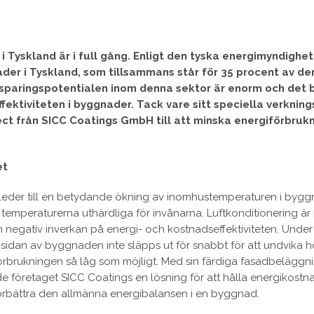
i Tyskland är i full gång. Enligt den tyska energimyndighe
nader i Tyskland, som tillsammans står för 35 procent av de
esparingspotentialen inom denna sektor är enorm och det 
ektiviteten i byggnader. Tack vare sitt speciella verkning
t från SICC Coatings GmbH till att minska energiförbruk
et
der till en betydande ökning av inomhustemperaturen i bygg
a temperaturerna uthärdliga för invånarna. Luftkonditionering är 
n negativ inverkan på energi- och kostnadseffektiviteten. Unde
n insidan av byggnaden inte släpps ut för snabbt för att undvika 
rbrukningen så låg som möjligt. Med sin färdiga fasadbeläggn
e företaget SICC Coatings en lösning för att hålla energikost
örbättra den allmänna energibalansen i en byggnad.