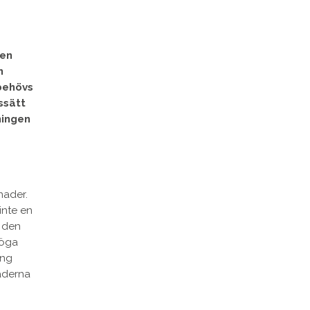
ten
n
behövs
ssätt
ningen
nader.
inte en
r den
höga
ing
naderna