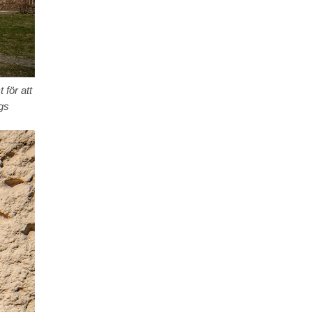
för att
gs