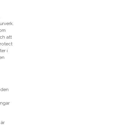
d
urverk.
tom
ch att
rotect
er i
en
 den
ingar
 är