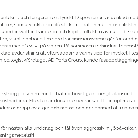
teknik och fungerar rent fysiskt. Dispersionen är berikad me
torer, som utvecklar sin effekt i kombination med monolitiskt m
r kondensvatten tränger in och kapilläreffekten avfuktar dessu
ttre, vilket innebär att mindre transmissionsvärme går förlorad o
beras mer effektivt på vintern. På sommaren förhindrar ThermoP
iktad avdunstning att ytterväggarna värms upp för mycket. I test
med logistikföretaget AD Ports Group, kunde fasadbeläggning
v kylning på sommaren förbättrar bevisligen energibalansen för
tnaderna. Effekten är dock inte begränsad till en optimerad
indrar angrepp av alger och mossa och gör därmed att renover
ör nästan alla underlag och tål även aggressiv miljöpåverkan,
sningsmedelsfri.