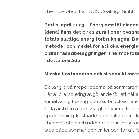
ThermoProtect från SICC Coatings GmbH
Berlin, april 2023
–
Energiomställningen 
(dena) finns det cirka 21 miljoner bygg
totala slutliga energiförbrukningen. B
metoder och medel för att öka energieff
bidrar fasadbeläggningen ThermoProtec
i detta område.
Minska kostnaderna och skydda klimat
De längre värmeperioderna på sommaren le
Här är bra isolering avgörande för att håll
klimatvänlig lösning och skulle också ha e
kalla årstiden är det viktigt att värme frå
uppvärmningskostnader och hålla energifö
ThermoProtect erbjuder det Berlin-baserad
låga både sommar och vinter och för att f