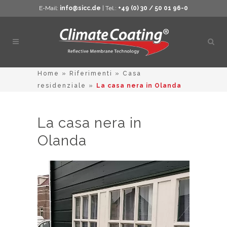
E-Mail:
info@sicc.de
| Tel.:
+49 (0) 30 / 50 01 96-0
Apri
ricer
Home
»
Riferimenti
»
Casa
residenziale
»
La casa nera in Olanda
La casa nera in
Olanda