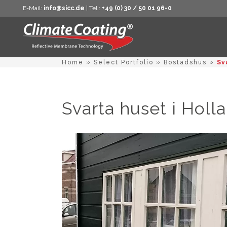
E-Mail:
info@sicc.de
| Tel.:
+49 (0) 30 / 50 01 96-0
Home
»
Select Portfolio
»
Bostadshus
»
Sv
Svarta huset i Holl