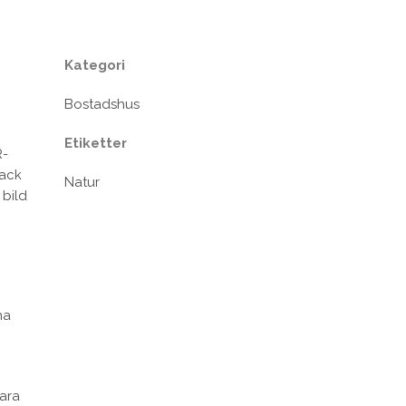
Kategori
Bostadshus
Etiketter
R-
lack
Natur
 bild
na
bara