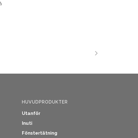
å
HUVUDPRODUKTER
Utanför
Inuti
Fönstertätning