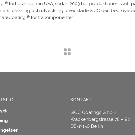
ing
fortfarande från USA, sedan 2003 har produktionen skett p
®
ga års forskning och utveckling utvecklade SICC den beprövade
imateCoating
för träkomponenter.
®
TSLIG
KONTAKT
ryck
SICC Coatings GmbH
Wackenbergstrasse 78 – 82
ning
DE-13156 Berlin
ingelser