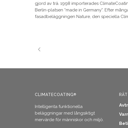
gjord av trä. 1998 importerades ClimateCoat
Berlin-platsen “made in Germany”. Efter mån
fasadbeläggningen Nature, den speciella Cl
CLIMATECOATING
RÄT
®
Avt
Intelligenta funktionella
beläggningar med långsiktigt
Var
mervärde för människor och miljö.
Bet