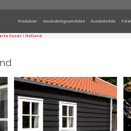
Produkter
Användningsområden
Kundområde
Före
arta huset i Holland
and