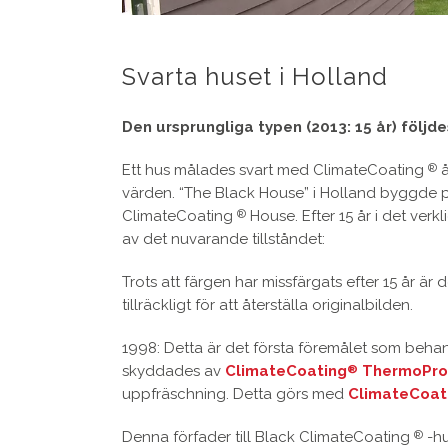
Svarta huset i Holland
Den ursprungliga typen (2013: 15 år) följde
Ett hus målades svart med ClimateCoating
å
®
värden. “The Black House” i Holland byggde p
ClimateCoating
House. Efter 15 år i det verk
®
av det nuvarande tillståndet:
Trots att färgen har missfärgats efter 15 år är
tillräckligt för att återställa originalbilden.
1998: Detta är det första föremålet som beh
skyddades av
ClimateCoating
ThermoPro
®
uppfräschning. Detta görs med
ClimateCoat
Denna förfader till Black ClimateCoating
-hu
®