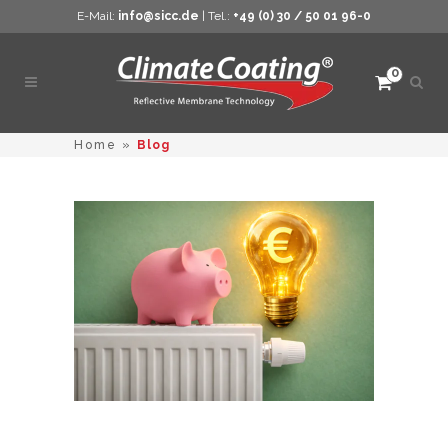
E-Mail:
info@sicc.de
| Tel.:
+49 (0) 30 / 50 01 96-0
0
Such
öffne
Home
»
Blog