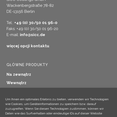
Wackenbergstraße 78-82
DE-13156 Berlin
Tel.:
+49 (0) 30/50 01 96-0
Faks: +49 (0) 30/50 01 96-20
E-mail:
info@sicc.de
więcej opcji kontaktu
GŁÓWNE PRODUKTY
Na zewnątrz
Wewnątrz
Uszczelnianie okien
Konserwacja drewna
Um Ihnen ein optimales Erlebnis zu bieten, verwenden wir Technologien
wie Cookies, um Geräteinformationen zu speichern bzw. darauf
Zastosowania przemysłowe
zuzugreifen. Wenn Sie diesen Technologien zustimmen, können wir
Daten wie das Surfverhalten oder eindeutige IDs auf dieser Website
Produkty dodatkowe