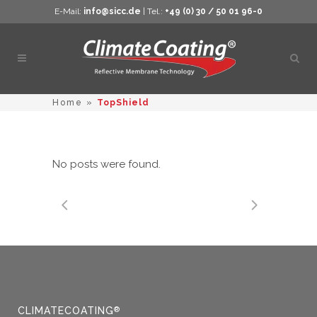
E-Mail:
info@sicc.de
| Tel.:
+49 (0) 30 / 50 01 96-0
Otwó
wysz
Home
»
TopShield
No posts were found.
CLIMATECOATING
®