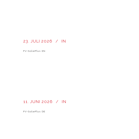
23. JULI 2026
IN
PV-SolarPlus EN
11. JUNI 2026
IN
PV-SolarPlus DE