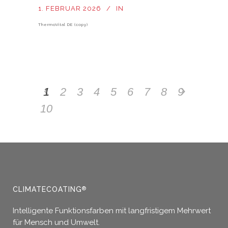
1. FEBRUAR 2026
IN
ThermoVital DE (copy)
1
2
3
4
5
6
7
8
9
10
CLIMATECOATING
®
Intelligente Funktionsfarben mit langfristigem Mehrwert
für Mensch und Umwelt.