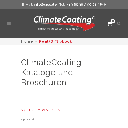
E-Mail:
info@sicc.de
| Tel.:
+49 (0) 30 / 50 01 96-0
0
Such
öffne
Home
»
Real3D Flipbook
ClimateCoating
Kataloge und
Broschüren
23. JULI 2026
IN
OptiMal Air