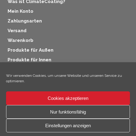
Was ist ClimateCoating?
Mein Konto
Zahlungsarten
Versand
Warenkorb
Produkte für Außen
Produkte für Innen
Produkte für Fensterabdichtung
Wir verwenden Cookies, um unsere Website und unseren Service zu
Produkte für Holzschutz
optimieren.
Produkte für Industrie
Cookies akzeptieren
Zusatzprodukte
×
Hallo, ich bin Climo!
Nur funktionsfähig
Einstellungen anzeigen
Kontaktmöglichkeiten