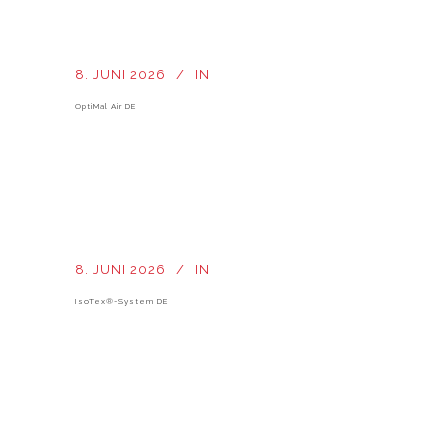
8. JUNI 2026
IN
OptiMal Air DE
8. JUNI 2026
IN
IsoTex®-System DE