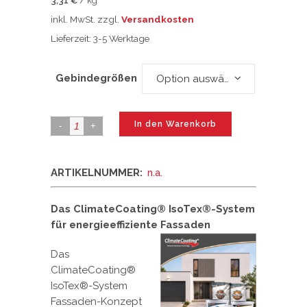
3,31
€
/
kg
inkl. MwSt.
zzgl.
Versandkosten
Lieferzeit:
3-5 Werktage
Gebindegrößen
Option auswählen
In den Warenkorb
ARTIKELNUMMER:
n.a.
Das ClimateCoating® IsoTex®-System
für energieeffiziente Fassaden
Das
ClimateCoating®
IsoTex®-System
Fassaden-Konzept