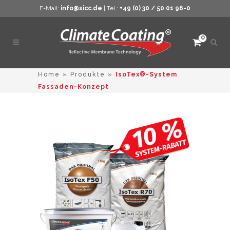
E-Mail:
info@sicc.de
| Tel.:
+49 (0) 30 / 50 01 96-0
0
Such
öffne
Home
»
Produkte
»
IsoTex®-System
Fassaden-Konzept