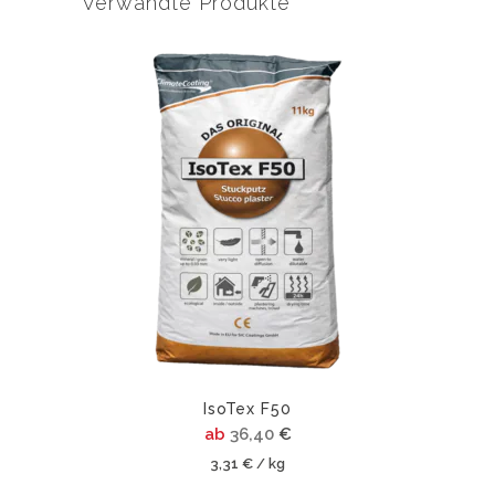
Verwandte Produkte
Dieses
Produkt
weist
mehrere
Varianten
auf.
Die
Optionen
können
auf
der
Produktsei
gewählt
werden
IsoTex F50
ab
36,40
€
3,31
€
kg
/