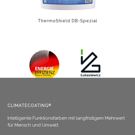
werden
ThermoShield DB-Spezial
CLIMATECOATING
®
Intelligente Funktionsfarben mit langfristigem Mehrwert
für Mensch und Umwelt.