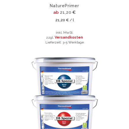
werden
NaturePrimer
ab
21,20
€
21,20
€
l
/
inkl. MwSt.
zzgl.
Versandkosten
Lieferzeit:
3-5 Werktage
Dieses
Produkt
weist
mehrere
Varianten
auf.
Die
Optionen
können
auf
der
Produktseite
gewählt