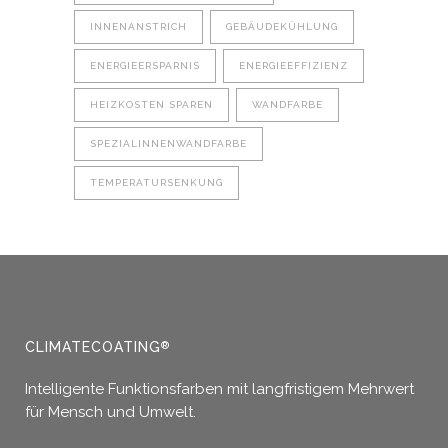
INNENANSTRICH
GEBÄUDEKÜHLUNG
ENERGIEERSPARNIS
ENERGIEEFFIZIENZ
HEIZKOSTEN SPAREN
WANDFARBE
SPEZIALINNENWANDFARBE
TEMPERATURSENKUNG
CLIMATECOATING
®
Intelligente Funktionsfarben mit langfristigem Mehrwert
für Mensch und Umwelt.