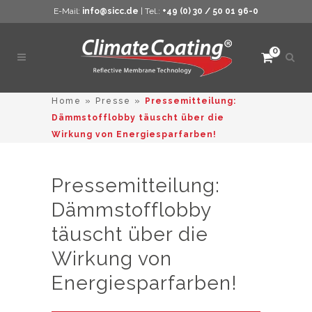
E-Mail:
info@sicc.de
| Tel.:
+49 (0) 30 / 50 01 96-0
0
Such
öffne
Home
»
Presse
»
Pressemitteilung:
Dämmstofflobby täuscht über die
Wirkung von Energiesparfarben!
Pressemitteilung:
Dämmstofflobby
täuscht über die
Wirkung von
Energiesparfarben!