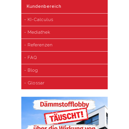
Kundenbereich
KI-Calculus
Mediathek
Referenzen
FAQ
Blog
Glossar