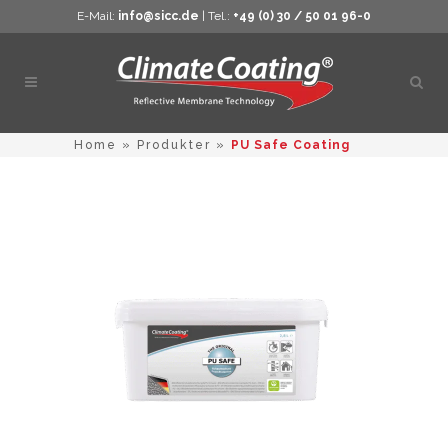
E-Mail:
info@sicc.de
| Tel.:
+49 (0) 30 / 50 01 96-0
Öppn
sökn
Home
»
Produkter
»
PU Safe Coating