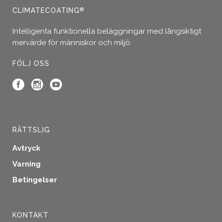
väljas
CLIMATECOATING
®
på
produktsidan
Intelligenta funktionella beläggningar med långsiktigt
mervärde för människor och miljö.
FÖLJ OSS
RÄTTSLIG
Avtryck
Varning
Betingelser
KONTAKT