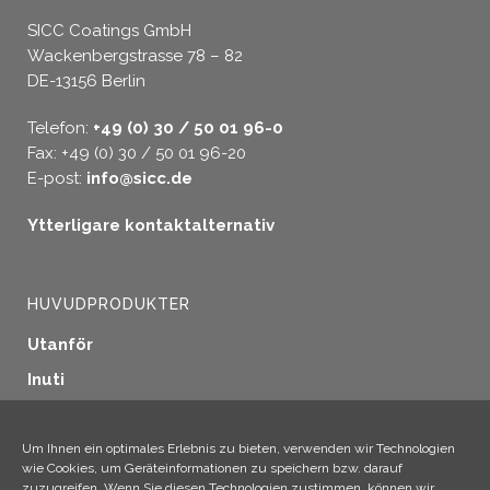
SICC Coatings GmbH
Wackenbergstrasse 78 – 82
DE-13156 Berlin
Telefon:
+49 (0) 30 / 50 01 96-0
Fax: +49 (0) 30 / 50 01 96-20
E-post:
info@sicc.de
Ytterligare kontaktalternativ
HUVUDPRODUKTER
Utanför
Inuti
Fönstertätning
Träskydd
Um Ihnen ein optimales Erlebnis zu bieten, verwenden wir Technologien
wie Cookies, um Geräteinformationen zu speichern bzw. darauf
Industriella tillämpningar
zuzugreifen. Wenn Sie diesen Technologien zustimmen, können wir