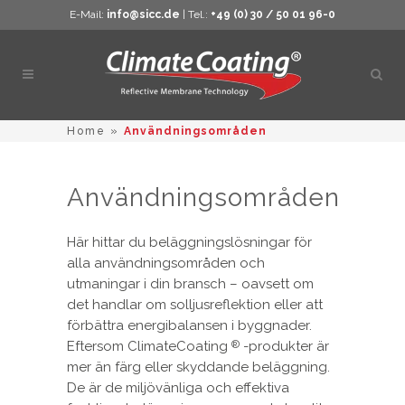
E-Mail:
info@sicc.de
| Tel.:
+49 (0) 30 / 50 01 96-0
Öppn
sökn
Home
»
Användningsområden
Användningsområden
Här hittar du beläggningslösningar för
alla användningsområden och
utmaningar i din bransch – oavsett om
det handlar om solljusreflektion eller att
förbättra energibalansen i byggnader.
Eftersom ClimateCoating
-produkter är
®
mer än färg eller skyddande beläggning.
De är de miljövänliga och effektiva