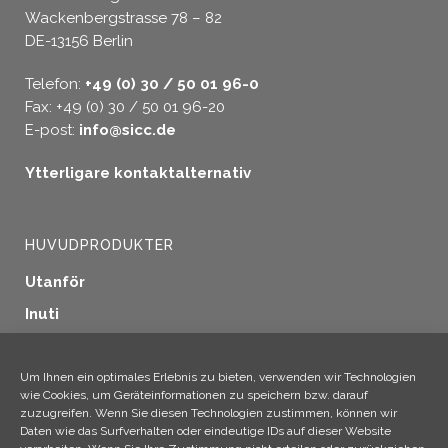
Wackenbergstrasse 78 – 82
DE-13156 Berlin
Telefon:
+49 (0) 30 / 50 01 96-0
Fax: +49 (0) 30 / 50 01 96-20
E-post:
info@sicc.de
Ytterligare kontaktalternativ
HUVUDPRODUKTER
Utanför
Inuti
Fönstertätning
Träskydd
Um Ihnen ein optimales Erlebnis zu bieten, verwenden wir Technologien
wie Cookies, um Geräteinformationen zu speichern bzw. darauf
Industriella tillämpningar
zuzugreifen. Wenn Sie diesen Technologien zustimmen, können wir
Daten wie das Surfverhalten oder eindeutige IDs auf dieser Website
Ytterligare produkter