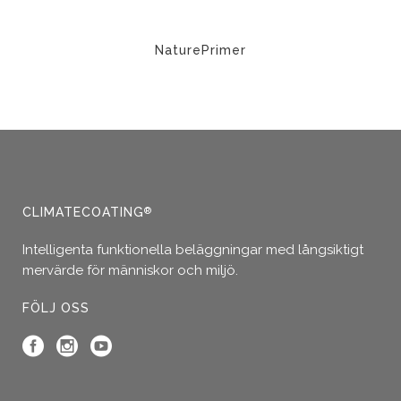
produktsi
NaturePrimer
Den
här
produkten
har
flera
varianter.
De
CLIMATECOATING
®
olika
Intelligenta funktionella beläggningar med långsiktigt
alternativen
mervärde för människor och miljö.
kan
väljas
FÖLJ OSS
på
produktsidan