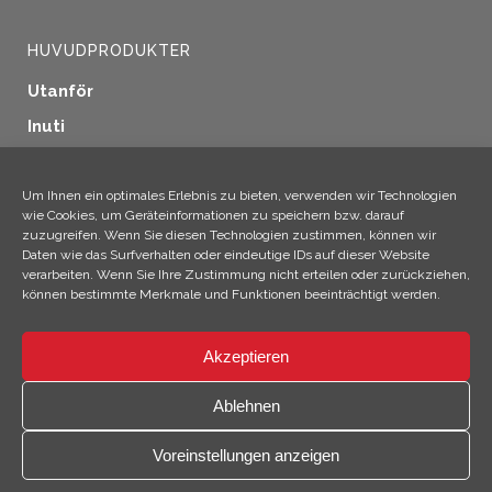
HUVUDPRODUKTER
Utanför
Inuti
Fönstertätning
Träskydd
Um Ihnen ein optimales Erlebnis zu bieten, verwenden wir Technologien
wie Cookies, um Geräteinformationen zu speichern bzw. darauf
Industriella tillämpningar
zuzugreifen. Wenn Sie diesen Technologien zustimmen, können wir
Daten wie das Surfverhalten oder eindeutige IDs auf dieser Website
Ytterligare produkter
verarbeiten. Wenn Sie Ihre Zustimmung nicht erteilen oder zurückziehen,
können bestimmte Merkmale und Funktionen beeinträchtigt werden.
Akzeptieren
×
Hej! Jag är Climo!
Ablehnen
© 2026 SICC Coatings GmbH
Voreinstellungen anzeigen