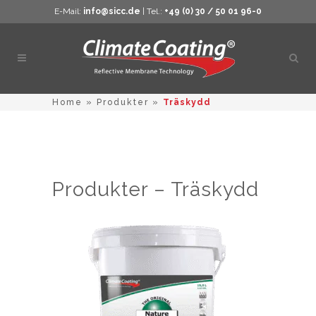
E-Mail:
info@sicc.de
| Tel.:
+49 (0) 30 / 50 01 96-0
Öppn
sökn
Home
»
Produkter
»
Träskydd
Produkter – Träskydd
Den
här
produkten
har
flera
varianter.
De