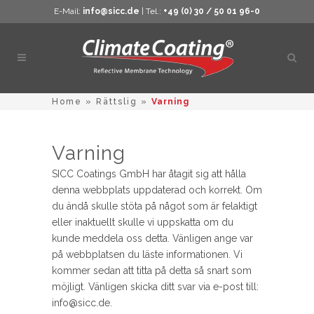
E-Mail:
info@sicc.de
| Tel.:
+49 (0) 30 / 50 01 96-0
Öppn
sökn
Home
»
Rättslig
»
Varning
Varning
SICC Coatings GmbH har åtagit sig att hålla
denna webbplats uppdaterad och korrekt. Om
du ändå skulle stöta på något som är felaktigt
eller inaktuellt skulle vi uppskatta om du
kunde meddela oss detta. Vänligen ange var
på webbplatsen du läste informationen. Vi
kommer sedan att titta på detta så snart som
möjligt. Vänligen skicka ditt svar via e-post till:
info@
sicc.de
.