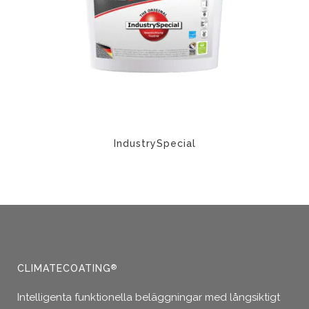
olika
alternativen
kan
väljas
på
produktsidan
IndustrySpecial
CLIMATECOATING
®
Intelligenta funktionella beläggningar med långsiktigt