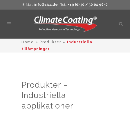
E-Mail:
info@sicc.de
| Tel.:
+49 (0) 30 / 50 01 96-0
Öppn
sökn
Home
»
Produkter
»
Industriella
tillämpningar
Produkter –
Industriella
applikationer
Den
här
produkten