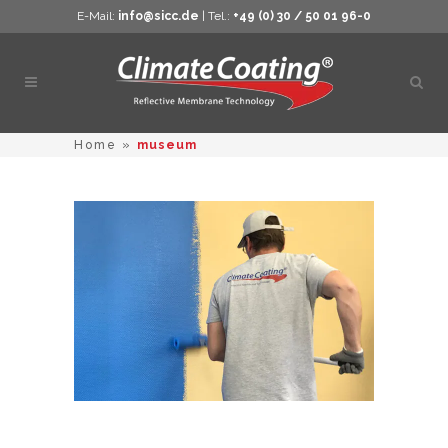
E-Mail:
info@sicc.de
| Tel.:
+49 (0) 30 / 50 01 96-0
Öppn
sökn
Home
»
museum