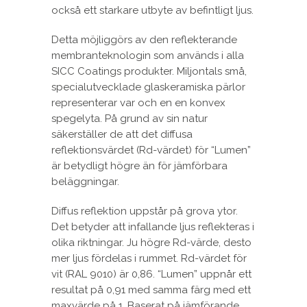
också ett starkare utbyte av befintligt ljus.
Detta möjliggörs av den reflekterande
membranteknologin som används i alla
SICC Coatings produkter. Miljontals små,
specialutvecklade glaskeramiska pärlor
representerar var och en en konvex
spegelyta. På grund av sin natur
säkerställer de att det diffusa
reflektionsvärdet (Rd-värdet) för “Lumen”
är betydligt högre än för jämförbara
beläggningar.
Diffus reflektion uppstår på grova ytor.
Det betyder att infallande ljus reflekteras i
olika riktningar. Ju högre Rd-värde, desto
mer ljus fördelas i rummet. Rd-värdet för
vit (RAL 9010) är 0,86. “Lumen” uppnår ett
resultat på 0,91 med samma färg med ett
maxvärde på 1. Baserat på jämförande