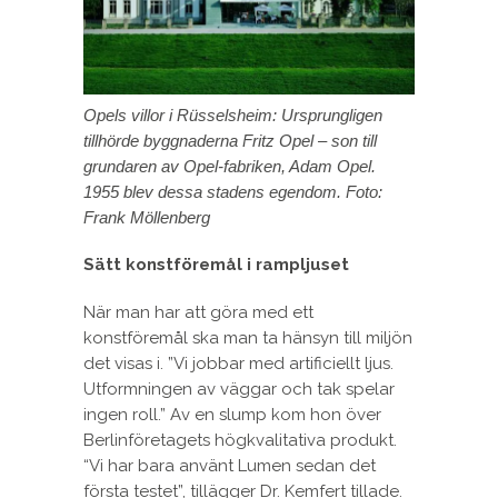
Opels villor i Rüsselsheim: Ursprungligen
tillhörde byggnaderna Fritz Opel – son till
grundaren av Opel-fabriken, Adam Opel.
1955 blev dessa stadens egendom. Foto:
Frank Möllenberg
Sätt konstföremål i rampljuset
När man har att göra med ett
konstföremål ska man ta hänsyn till miljön
det visas i. ”Vi jobbar med artificiellt ljus.
Utformningen av väggar och tak spelar
ingen roll.” Av en slump kom hon över
Berlinföretagets högkvalitativa produkt.
“Vi har bara använt Lumen sedan det
första testet”, tillägger Dr. Kemfert tillade.