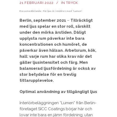
21 FEBRUARI 2022
IN
TRYCK
Pressmeddelande: För ljus in i mörkret med “Lumen”.
Berlin, september 2021
–
Tillräckligt
med ljus spelar en stor roll, särskilt
under den mörka årstiden. Dåligt
upplysta rum påverkar inte bara
koncentrationen och humöret, de
påverkar även hälsan. Arbetsrum, kök,
hall: varje rum har olika krav när det
gäller ljusintensitet och färg. Men
balanserad ljusfördelning är också av
stor betydelse för en trevlig
tittarupplevelse.
Optimal användning av tillgängligt ljus
Interiörbeläggningen “Lumen” från Berlin-
företaget SICC Coatings börjar här och
lovar inte bara en jämn fördelning, utan