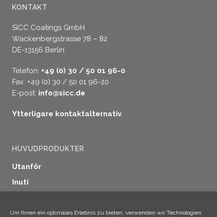
KONTAKT
SICC Coatings GmbH
Wackenbergstrasse 78 – 82
DE-13156 Berlin
Telefon:
+49 (0) 30 / 50 01 96-0
Fax: +49 (0) 30 / 50 01 96-20
E-post:
info@sicc.de
Ytterligare kontaktalternativ
HUVUDPRODUKTER
Utanför
Inuti
Fönstertätning
Träskydd
Um Ihnen ein optimales Erlebnis zu bieten, verwenden wir Technologien