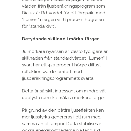
värden från ljusberäkningsprogram som
Dialux är Rd-värdet för ett färgskikt med
“Lumen” i färgen vit 6 procent högre än
för “standardvit”.
Betydande skillnad i mörka färger
Ju mörkare nyansen är, desto tydligare är
skillnaden från standardvärdet. “Lumen” i
svart har ett 420 procent högre diffust
reflektionsvärde jämfört med
ljusberäkningsprogrammets svarta.
Detta är särskilt intressant om mindre väl
upplysta rum ska målas i mörkare färger.
På grund av den bättre ljuseffekten kan
mer ljusstyrka genereras i ett rum med
samma antal lampor. Detta stabiliserar
också energikostnaderna på lång sikt.