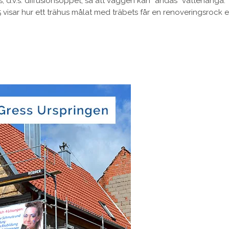
, d.v.s. diffusionsöppet, så att väggen kan “andas” vattenånga.
 visar hur ett trähus målat med träbets får en renoveringsrock ef