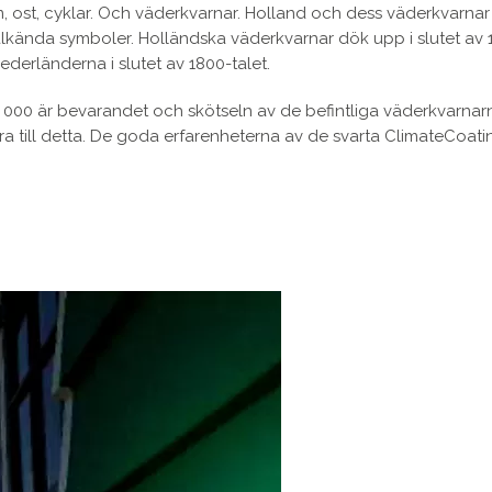
, ost, cyklar. Och väderkvarnar. Holland och dess väderkvarnar
älkända symboler. Holländska väderkvarnar dök upp i slutet av 
ederländerna i slutet av 1800-talet.
 1 000 är bevarandet och skötseln av de befintliga väderkvarnar
ra till detta. De goda erfarenheterna av de svarta ClimateCoat