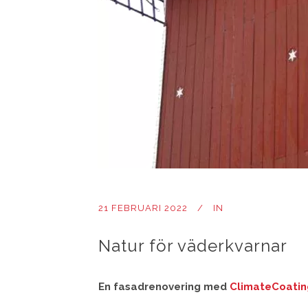
21 FEBRUARI 2022
IN
Natur för väderkvarnar
En fasadrenovering med
ClimateCoatin