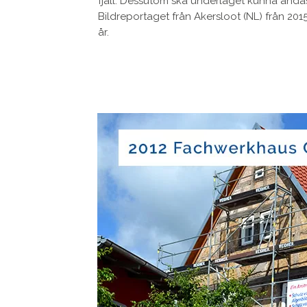
fjäll. Dessutom ska underlaget kunna andas
Bildreportaget från Akersloot (NL) från 2015
år.