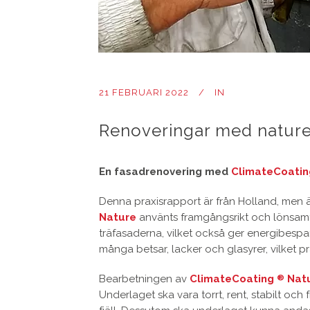
21 FEBRUARI 2022
IN
Renoveringar med natur
En fasadrenovering med
ClimateCoatin
Denna praxisrapport är från Holland, men äv
Nature
använts framgångsrikt och lönsamt i
träfasaderna, vilket också ger energibespar
många betsar, lacker och glasyrer, vilket pra
Bearbetningen av
ClimateCoating
Nat
®
Underlaget ska vara torrt, rent, stabilt och f