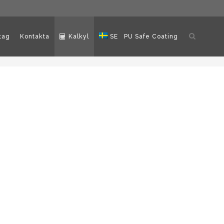
Öppna
tag
Kontakta
Kalkyl
SE
PU Safe Coating
sökning