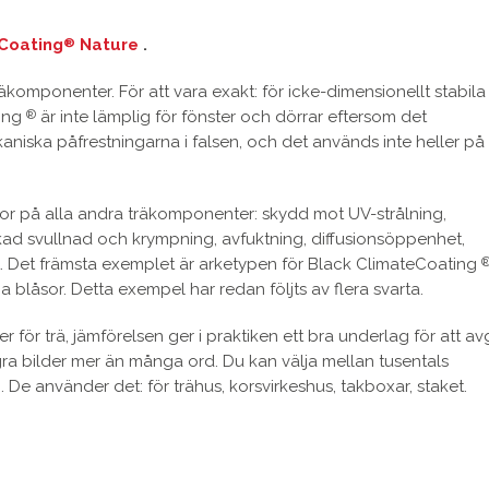
Coating
Nature
.
®
räkomponenter. För att vara exakt: för icke-dimensionellt stabila
ting
är inte lämplig för fönster och dörrar eftersom det
®
niska påfrestningarna i falsen, och det används inte heller på
kor på alla andra träkomponenter: skydd mot UV-strålning,
skad svullnad och krympning, avfuktning, diffusionsöppenhet,
t. Det främsta exemplet är arketypen för Black ClimateCoating
nga blåsor. Detta exempel har redan följts av flera svarta.
för trä, jämförelsen ger i praktiken ett bra underlag för att a
gra bilder mer än många ord. Du kan välja mellan tusentals
. De använder det: för trähus, korsvirkeshus, takboxar, staket.