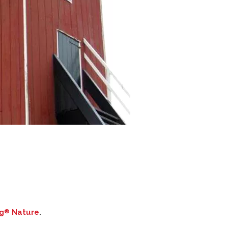
g
Nature
.
®