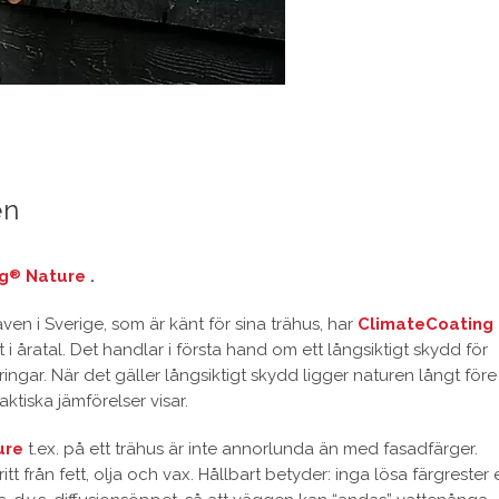
en
g
Nature
.
®
en i Sverige, som är känt för sina trähus, har
ClimateCoating
 åratal. Det handlar i första hand om ett långsiktigt skydd för
ingar. När det gäller långsiktigt skydd ligger naturen långt före
ktiska jämförelser visar.
ure
t.ex. på ett trähus är inte annorlunda än med fasadfärger.
ritt från fett, olja och vax. Hållbart betyder: inga lösa färgrester 