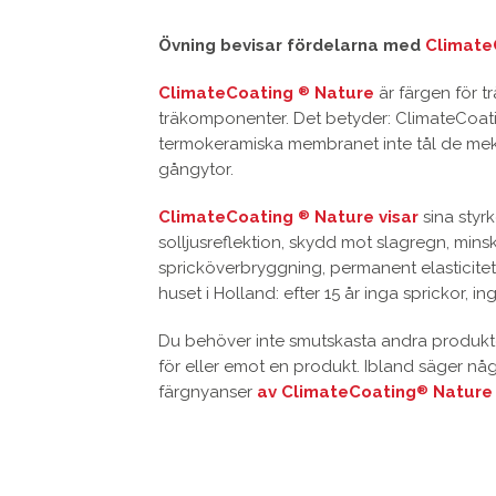
Övning bevisar fördelarna med
Climate
ClimateCoating
Nature
är färgen för t
®
träkomponenter. Det betyder: ClimateCoa
termokeramiska membranet inte tål de meka
gångytor.
ClimateCoating
Nature visar
sina styr
®
solljusreflektion, skydd mot slagregn, min
spricköverbryggning, permanent elasticite
huset i Holland: efter 15 år inga sprickor, i
Du behöver inte smutskasta andra produkter 
för eller emot en produkt. Ibland säger nå
färgnyanser
av ClimateCoating
Nature
®