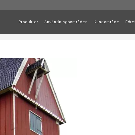
Produkter
Användningsområden
Kundområde
Före